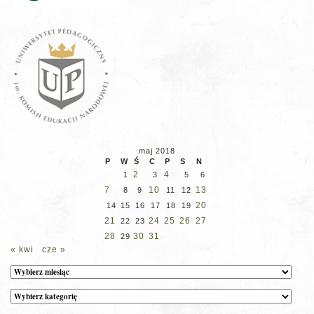
maj 2018
P
W
Ś
C
P
S
N
2
4
1
3
5
6
7
10
13
8
9
11
12
20
14
15
16
17
18
19
21
24
25
26
27
22
23
28
30
31
29
« kwi
cze »
Archiwum
Kategorie
wpisów
na