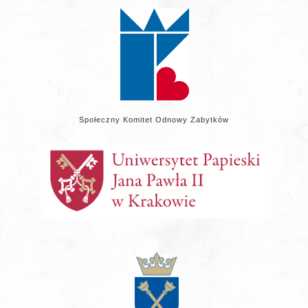
stronie
Społeczny Komitet Odnowy Zabytków