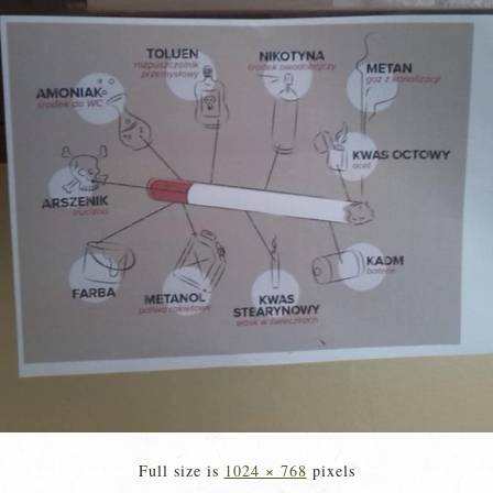
Full size is
1024 × 768
pixels