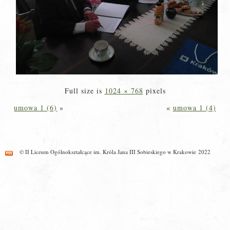
Full size is
1024 × 768
pixels
umowa 1 (6)
»
«
umowa 1 (4)
© II Liceum Ogólnokształcące im. Króla Jana III Sobieskiego w Krakowie 2022