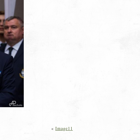
«
Image11