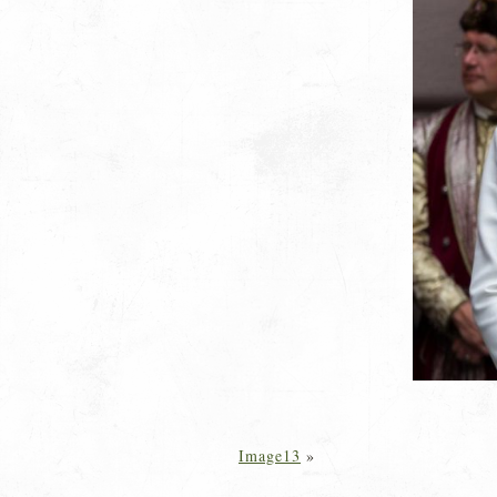
Image13
»