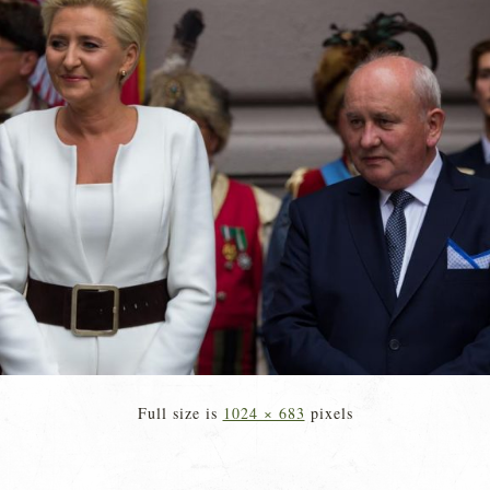
Full size is
1024 × 683
pixels