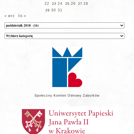
22
24
26
28
23
25
27
30
31
29
« wrz
lis »
Archiwum
Kategorie
wpisów
na
stronie
Społeczny Komitet Odnowy Zabytków