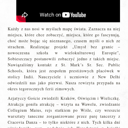
Każdy z nas nosi w myślach mapę świata. Zaznacza na niej
miejsca, które chce zobaczyć, miejsca, które go fascynują,
choć może bojąc się nieznanego, czasem myśli o nich ze
strachem. Realizując projekt „Umysł bez granic –
nowoczesna szkoła w wielokulturowej Europie”,
Sobieszczacy postanowili zobaczyć jedno z takich miejsc.
Nawiązaliśmy kontakt z St. Mark´s Sr. Sec. Public
Schools, która jest zespołem prestiżowych placówek w
stolicy Indii. Nauczyciele i uczniowie z New Delhi
odwiedzili nas jako pierwsi. Nasza rewizyta przypada na
okres tegorocznych ferii zimowych.
Azjatyccy Goście zwiedzili Kraków, Oświęcim i Wieliczkę.
Atrakcja goniła atrakcję – wizyta na Wawelu, zwiedzanie
Collegium Maius, rejs statkiem po Wiśle, czy wreszcie
warsztaty taneczne zorganizowane przez parę tancerzy z
Cracovia Danza – to tylko niektóre z nich. Tych kilka dni