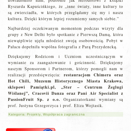
uświadomiło nam, podobnie jak Herodotowi z książki
Ryszarda Kapuścińkiego, że „inne światy, inne kultury to
są zwierciadła, w których przeglądamy się my i nasza
kultura. Dzięki którym lepiej rozumiemy samych siebie.”
Najbardziej oczekiwanym momentem podczas wizyty dla
grupy z New Delhi było spotkanie z Pierwszą Damą, która
niewątpliwie ujęła młodzież swoją osobowością. Pobyt w
Pałacu dopełniła wspólna fotografia z Parą Prezydencką.
Dziękujemy Rodzicom i Uczniom uczestniczącym w
wymianie za zaangażowanie i gościnność. Dziękujemy
naszym Sponsorom i Partnerom, którzy pomogli nam w
restauracjom Chimera oraz
realizacji przedsięwzięcia:
Hot Chili, Muzeum Historycznego Miasta Krakowa,
sklepowi Pamiątki.pl, „Ster – Centrum Żeglugi
Wiślanej”, Cracovii Danza oraz Pani Air Specialist z
PassionFruit Sp. z o.o.
Organizatorkami wymiany są
prof. Justyna Grzegorzyca i prof. Eliza Wojtasik.
Kategoria:
Projekty
,
Współpraca zagraniczna