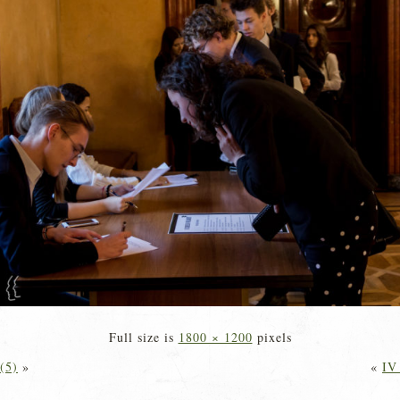
Full size is
1800 × 1200
pixels
(5)
»
«
IV