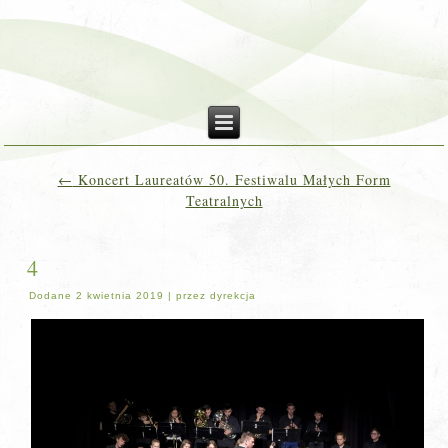
←
Koncert Laureatów 50. Festiwalu Małych Form
Teatralnych
4
Dodane
2 kwietnia 2019
|
przez
dyrekcja