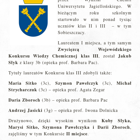
Uniwersytetu Jagiellońskiego. W
bieżącym roku szkolnym
startowało w nim ponad tysiąc
uczniów klas II i III – w tym
Sobieszczacy.
Laureatem I miejsca, a tym samym
Zwycięzcą Wojewódzkiego
Konkursu Wiedzy Chemicznej klas III
Jakub
, został
Słyk
z klasy 3b (opieka prof. Barbara Pac).
Tytuły laureatów Konkursu klas III zdobyli także:
Maria Sitko
Szymon Pawełczyk
Michał
(3c),
(3c),
Strycharczuk
(3c) – opieka prof. Agata Zegar
Daria Zboroch
(3b) – opieka prof. Barbara Pac
Andrzej Jasicki
(3g) – opieka prof. Iwona Dolnicka
Kuby Słyka,
Drużynowo, dzięki wysokim wynikom
Marysi Sitko, Szymona Pawełczyka i Darii Zboroch
,
II miejsce
zajęliśmy w tym Konkursie
.