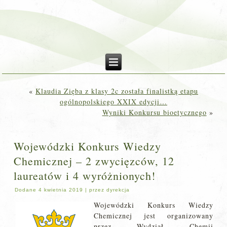
«
Klaudia Zięba z klasy 2c została finalistką etapu
ogólnopolskiego XXIX edycji…
Wyniki Konkursu bioetycznego
»
Wojewódzki Konkurs Wiedzy
Chemicznej – 2 zwycięzców, 12
laureatów i 4 wyróżnionych!
Dodane
4 kwietnia 2019
|
przez
dyrekcja
Wojewódzki Konkurs Wiedzy
Chemicznej jest organizowany
przez Wydział Chemii