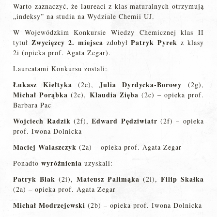
Warto zaznaczyć, że laureaci z klas maturalnych otrzymują
„indeksy” na studia na Wydziale Chemii UJ.
W Wojewódzkim Konkursie Wiedzy Chemicznej klas II
Zwycięzcy 2. miejsca
Patryk Pyrek
tytuł
zdobył
z klasy
2i (opieka prof. Agata Zegar).
Laureatami Konkursu zostali:
Łukasz Kiełtyka
Julia Dyrdycka-Borowy
(2c),
(2g),
Michał Porąbka
Klaudia Zięba
(2c),
(2c) – opieka prof.
Barbara Pac
Wojciech Radzik
Edward Pędziwiatr
(2f),
(2f) – opieka
prof. Iwona Dolnicka
Maciej Walaszczyk
(2a) – opieka prof. Agata Zegar
wyróżnienia
Ponadto
uzyskali:
Patryk Blak
Mateusz Palimąka
Filip Skałka
(2i),
(2i),
(2a) – opieka prof. Agata Zegar
Michał Modrzejewski
(2b) – opieka prof. Iwona Dolnicka