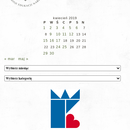
kwiecień 2019
P
W
Ś
C
P
S
N
1
2
3
4
5
6
7
9
10
11
12
8
13
14
15
16
17
18
19
20
21
24
25
22
23
26
27
28
29
30
« mar
maj »
Archiwum
Kategorie
wpisów
na
stronie