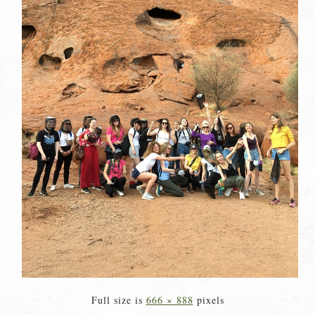
Full size is
666 × 888
pixels