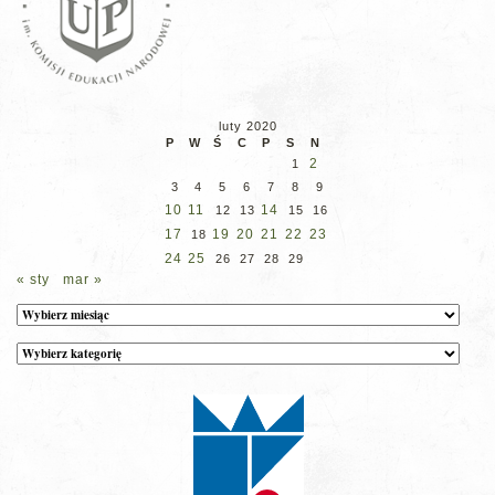
luty 2020
P
W
Ś
C
P
S
N
2
1
3
4
5
6
7
8
9
10
11
14
12
13
15
16
17
19
20
21
22
23
18
24
25
26
27
28
29
« sty
mar »
Archiwum
Kategorie
wpisów
na
stronie