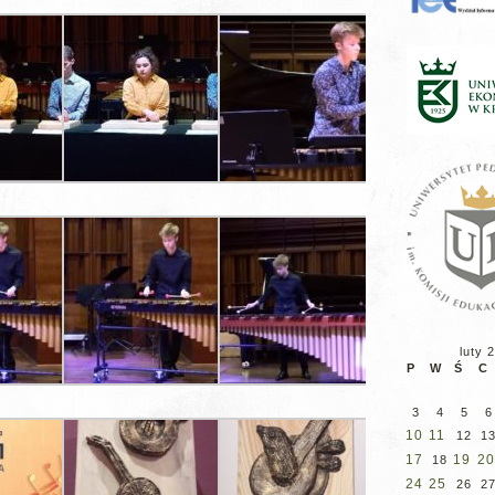
luty 
P
W
Ś
C
3
4
5
6
10
11
12
1
17
19
20
18
24
25
26
2