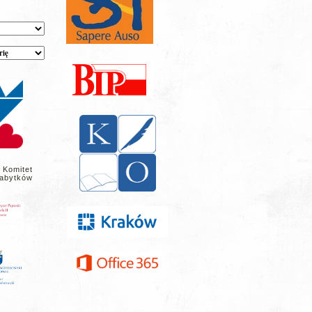
 Komitet
abytków