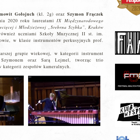
mowit Gołojuch
Szymon Frączek
(kl. 2g) oraz
nia 2020 roku laureatami
IX Międzynarodowego
ecięcej i Młodzieżowej „Srebrna Szybka”, Kraków
wnież uczniami Szkoły Muzycznej II st. im.
wie, w klasie instrumentów perkusyjnych prof.
arszej grupie wiekowej, w kategorii instrument
 Szymonem oraz Sarą Lejmel, tworząc trio
 kategorii zespołów kameralnych.