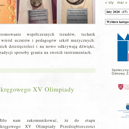
« sty
mar »
Archiwum
Kategorie
wpisów
na
stronie
omowanie współczesnych trendów, technik
 wśród uczniów i pedagogów szkół muzycznych.
nich dziesięcioleci i na nowo odkrywają dźwięki,
radycji sposoby grania na swoich instrumentach.
Społeczny
Odnowy Z
 okręgowego XV Olimpiady
Miło nam zakomunikować, że do etapu
okręgowego XV Olimpiady Przedsiębiorczości