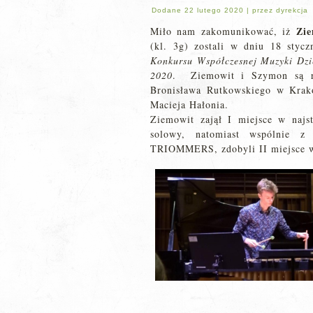
Dodane
22 lutego 2020
|
przez
dyrekcja
Zie
Miło nam zakomunikować, iż
(kl. 3g) zostali w dniu 18 stycz
Konkursu Współczesnej Muzyki Dzi
2020
. Ziemowit i Szymon są ró
Bronisława Rutkowskiego w Krako
Macieja Hałonia.
Ziemowit zajął I miejsce w najst
solowy, natomiast wspólnie z
TRIOMMERS, zdobyli II miejsce w