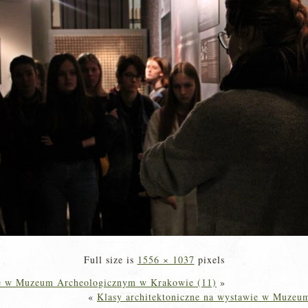
Full size is
1556 × 1037
pixels
wie w Muzeum Archeologicznym w Krakowie (11)
»
«
Klasy architektoniczne na wystawie w Muzeu