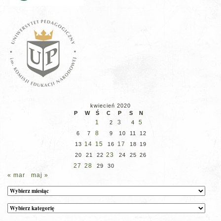
kwiecień 2020
P
W
Ś
C
P
S
N
1
3
5
2
4
8
6
7
9
10
11
12
14
15
17
13
16
18
19
23
20
21
22
24
25
26
27
28
29
30
« mar
maj »
Archiwum
Kategorie
wpisów
na