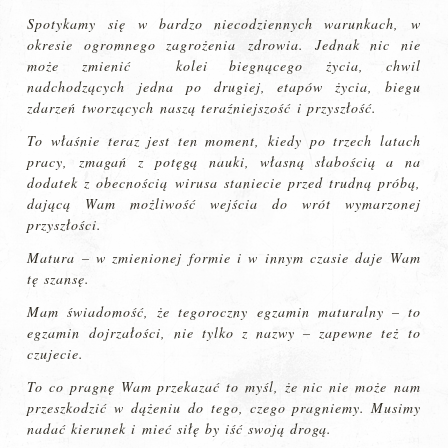
Spotykamy się w bardzo niecodziennych warunkach, w
okresie ogromnego zagrożenia zdrowia. Jednak nic nie
może zmienić kolei biegnącego życia, chwil
nadchodzących jedna po drugiej, etapów życia, biegu
zdarzeń tworzących naszą teraźniejszość i przyszłość.
To właśnie teraz jest ten moment, kiedy po trzech latach
pracy, zmagań z potęgą nauki, własną słabością a na
dodatek z obecnością wirusa staniecie przed trudną próbą,
dającą Wam możliwość wejścia do wrót wymarzonej
przyszłości.
Matura – w zmienionej formie i w innym czasie daje Wam
tę szansę.
Mam świadomość, że tegoroczny egzamin maturalny – to
egzamin dojrzałości, nie tylko z nazwy – zapewne też to
czujecie.
To co pragnę Wam przekazać to myśl, że nic nie może nam
przeszkodzić w dążeniu do tego, czego pragniemy. Musimy
nadać kierunek i mieć siłę by iść swoją drogą.