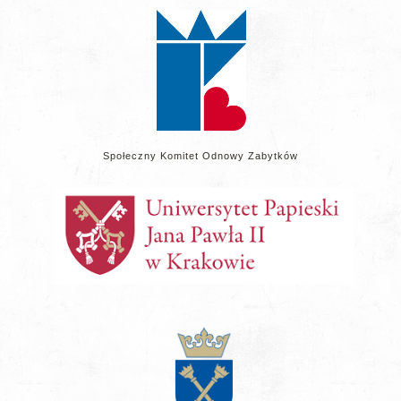
stronie
Społeczny Komitet Odnowy Zabytków