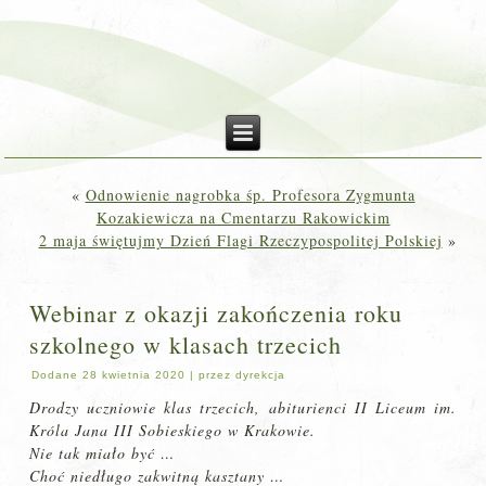
«
Odnowienie nagrobka śp. Profesora Zygmunta
Kozakiewicza na Cmentarzu Rakowickim
2 maja świętujmy Dzień Flagi Rzeczypospolitej Polskiej
»
Webinar z okazji zakończenia roku
szkolnego w klasach trzecich
Dodane
28 kwietnia 2020
|
przez
dyrekcja
Drodzy uczniowie klas trzecich, abiturienci II Liceum im.
Króla Jana III Sobieskiego w Krakowie.
Nie tak miało być …
Choć niedługo zakwitną kasztany …