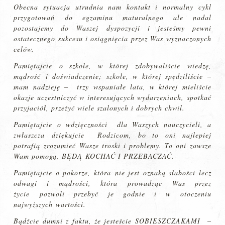
Obecna sytuacja utrudnia nam kontakt i normalny cykl
przygotowań do egzaminu maturalnego ale nadal
pozostajemy do Waszej dyspozycji i jesteśmy pewni
ostatecznego sukcesu i osiągnięcia przez Was wyznaczonych
celów.
Pamiętajcie o szkole, w której zdobywaliście wiedzę,
mądrość i doświadczenie; szkole, w której spędziliście –
mam nadzieję – trzy wspaniałe lata, w której mieliście
okazje uczestniczyć w interesujących wydarzeniach, spotkać
przyjaciół, przeżyć wiele szalonych i dobrych chwil.
Pamiętajcie o wdzięczności dla Waszych nauczycieli, a
zwłaszcza dziękujcie Rodzicom, bo to oni najlepiej
potrafią zrozumieć Wasze troski i problemy. To oni zawsze
Wam pomogą, BĘDĄ KOCHAĆ I PRZEBACZAĆ.
Pamiętajcie o pokorze, która nie jest oznaką słabości lecz
odwagi i mądrości, która prowadząc Was przez
życie pozwoli przebyć je godnie i w otoczeniu
najwyższych wartości.
Bądźcie dumni z faktu, że jesteście SOBIESZCZAKAMI –