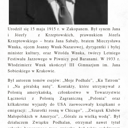
Urodził się 15 maja 1915 r. w Zakopanem. Był synem Jana
i Józefy z Krzeptowskich, prawnukiem Józefa
Krzeptowskiego – brata Jana Sabały, bratem Mieczysława
Wnuka, ojcem Joanny Wnuk-Nazarowej, dyrygentki i byłej
minister kultury, oraz Witolda Wnuka, twórcy Letniego
Festiwalu Jazzowego w Piwnicy pod Baranami. W 1933 r.
Włodzimierz Wnuk ukończył III Gimnazjum im. Jana
Sobieskiego w Krakowie.
Był autorem tomów esejów: „Moje Podhale”, „Ku Tatrom”
i „Na góralską nutę”. Kontakty, które utrzymywał z
Polonią amerykańską, członkostwo w Towarzystwie
Łączności z Polonią Zagraniczną „Polonia” oraz
kilkakrotne wyjazdy do USA zaowocowały książkami o
emigracji: ,,Szarotki rosną w Chicago”, ,,Związek Klubów
Małopolskich w Ameryce”, ,,Górale za wielką wodą”. Był
działaczem Związku Podhalan, otrzymał nawet tytuł