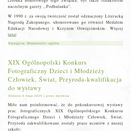
członka honorowego tego związku, był także redaktorem
naczelnym gazety ,,Podhalanka”.
W 1990 r. za swoją twórczość został odznaczony Literacką
Nagrodą Zakopanego, uhonorowano go również Medalem
Edukacji Narodowej i Krzyżem Oświęcimskim. Więcej
tutaj
Kategoria:
Wiadomości ogólne
XIX Ogólnopolski Konkurs
Fotograficzny Dzieci i Młodzieży
Człowiek, Świat, Przyroda-kwalifikacja
do wystawy
Dodane
4 maja 2020
|
przez
dyrekcja
Miło nam poinformować, że do pokonkursowej wystawy
prac fotograficznych XIX Ogólnopolskiego Konkursu
Fotograficznego Dzieci i Młodzieży Człowiek, Świat,
Przyroda zakwalifikowane zostały prace uczniów z naszej
szkoły: