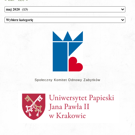
Archiwum
Kategorie
wpisów
na
stronie
Społeczny Komitet Odnowy Zabytków