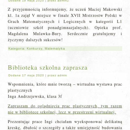
Dodane
19 maja 2020
|
przez
admin2
Z przyjemnością informujemy, że uczeń Maciej Makowski
kl. 1a zajął V miejsce w finale XVII Mistrzostw Polski w
Grach Matematycznych i Logicznych w kategorii L1
(uczniowie szkół ponadgimnazjalnych). Opieka prof.
Magdalena Mulawka-Bury. Serdecznie gratulujemy i
życzymy dalszych sukcesów!
Kategoria:
Konkursy
,
Matematyka
Biblioteka szkolna zaprasza
Dodane
17 maja 2020
|
przez
admin
Wspomnienia, które mnie tworzą – wirtualna wystawa prac
plastycznych
Inga Andrzejewska, klasa 3f
Zapraszam do oglądnięcia prac plastycznych, tym razem
nie w bibliotece szkolnej, lecz w przestrzeni wirtualnej.
Prezentując prace Ingi chciałam wyeksponować delikatną
kreskę, dbałość o szczegóły a także umiejętność budowania