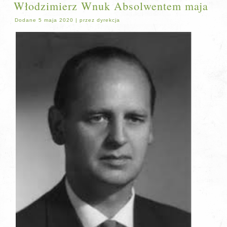
Włodzimierz Wnuk Absolwentem maja
Dodane
5 maja 2020
|
przez
dyrekcja