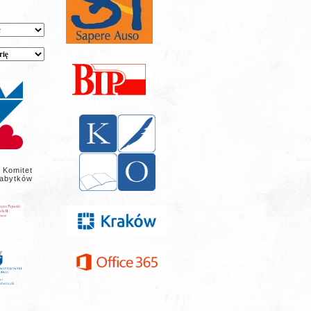
 Komitet
abytków