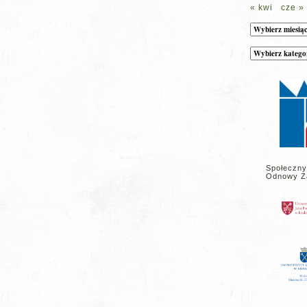
« kwi
cze »
Archiwum
Kategorie
wpisów
na
stronie
Społeczny
Odnowy Z