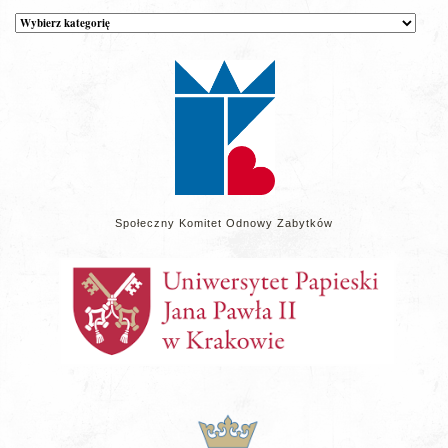
Kategorie
wpisów
na
stronie
Społeczny Komitet Odnowy Zabytków