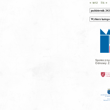
« wrz
lis »
Archiwum
Kategorie
wpisów
na
stronie
Społeczny
Odnowy Z