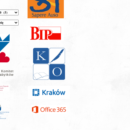
 Komitet
abytków