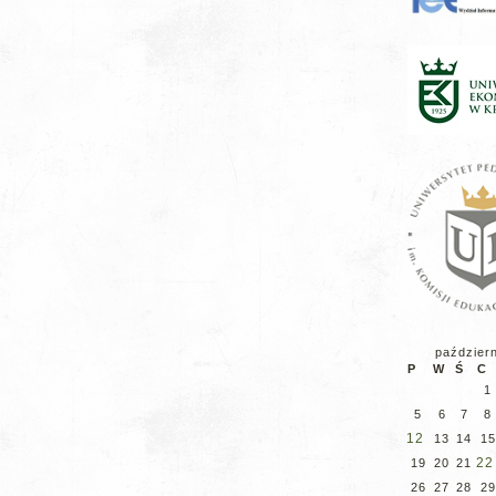
paździer
P
W
Ś
C
1
5
6
7
8
12
13
14
15
22
19
20
21
26
27
28
29