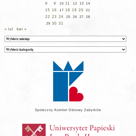
8
11
9
10
12
13
14
15
16
18
19
20
17
21
22
23
24
25
26
27
28
30
31
29
« lut
kwi »
Archiwum
Kategorie
wpisów
na
stronie
Społeczny Komitet Odnowy Zabytków