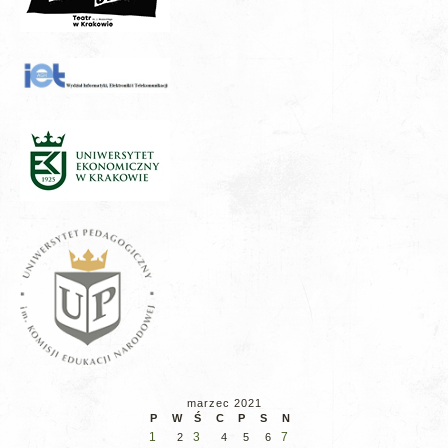
marzec 2021
P
W
Ś
C
P
S
N
1
3
7
2
4
5
6