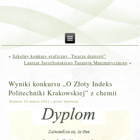
«
Szkolny konkurs graficzny „Twarze depresji”
Laureat Jagiellońskiego Turnieju Matematycznego
»
Wyniki konkursu „O Złoty Indeks
Politechniki Krakowskiej” z chemii
Dodane
15 marca 2021
|
przez
dyrekcja