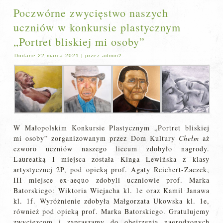
Poczwórne zwycięstwo naszych
uczniów w konkursie plastycznym
„Portret bliskiej mi osoby”
Dodane
22 marca 2021
|
przez
admin2
W Małopolskim Konkursie Plastycznym „Portret bliskiej
mi osoby” zorganizowanym przez Dom Kultury
Chełm
aż
czworo uczniów naszego liceum zdobyło nagrody.
Laureatką I miejsca została Kinga Lewińska z klasy
artystycznej 2P, pod opieką prof. Agaty Reichert-Zaczek,
III miejsce ex-aequo zdobyli uczniowie prof. Marka
Batorskiego: Wiktoria Wiejacha kl. 1e oraz Kamil Janawa
kl. 1f. Wyróżnienie zdobyła Małgorzata Ukowska kl. 1e,
również pod opieką prof. Marka Batorskiego. Gratulujemy
zwycięzcom i zapraszamy do obejrzenia nagrodzonych