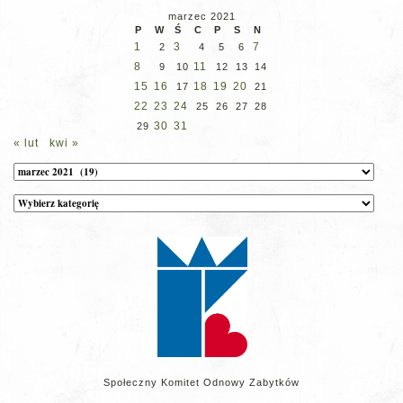
marzec 2021
P
W
Ś
C
P
S
N
1
3
7
2
4
5
6
8
11
9
10
12
13
14
15
16
18
19
20
17
21
22
23
24
25
26
27
28
30
31
29
« lut
kwi »
Archiwum
Kategorie
wpisów
na
stronie
Społeczny Komitet Odnowy Zabytków