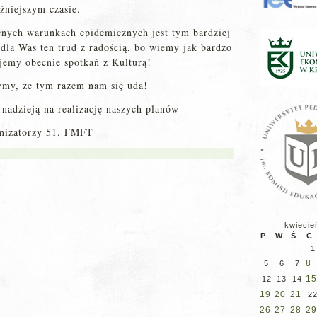
źniejszym czasie.
cnych warunkach epidemicznych jest tym bardziej
la Was ten trud z radością, bo wiemy jak bardzo
jemy obecnie spotkań z Kulturą!
my, że tym razem nam się uda!
nadzieją na realizację naszych planów
nizatorzy 51. FMFT
kwiecie
P
W
Ś
C
1
8
5
6
7
15
12
13
14
19
20
21
2
26
27
28
29