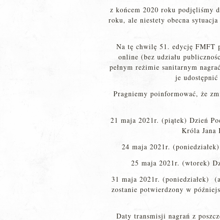
z końcem 2020 roku podjęliśmy d
roku, ale niestety obecna sytuacja
Na tę chwilę 51. edycję FMFT 
online (bez udziału publicznoś
pełnym reżimie sanitarnym nagra
je udostępnić 
Pragniemy poinformować, że zmi
21 maja 2021r. (piątek) Dzień Po
Króla Jana 
24 maja 2021r. (poniedziałek)
25 maja 2021r. (wtorek) Dz
31 maja 2021r. (poniedziałek) (
zostanie potwierdzony w później
Daty transmisji nagrań z poszc