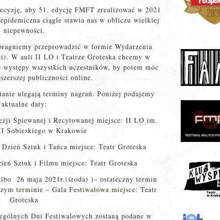
ecyzję, aby 51. edycję FMFT zrealizować w 2021
 epidemiczna ciągle stawia nas w obliczu wielkiej
niepewności.
pragniemy przeprowadzić w formie Wydarzenia
ci). W auli II LO i Teatrze Groteska chcemy w
ć występy wszystkich uczestników, by potem móc
szerszej publiczności online.
anie ulegają terminy nagrań. Poniżej podajemy
aktualne daty:
ezji Śpiewanej i Recytowanej miejsce: II LO im.
II Sobieskiego w Krakowie
 Dzień Sztuk i Tańca miejsce: Teatr Groteska
ień Sztuk i Filmu miejsce: Teatr Groteska
albo 26 maja 2021r.(środa) )– ostateczny termin
szym terminie – Gala Festiwalowa miejsce: Teatr
Groteska
zególnych Dni Festiwalowych zostaną podane w