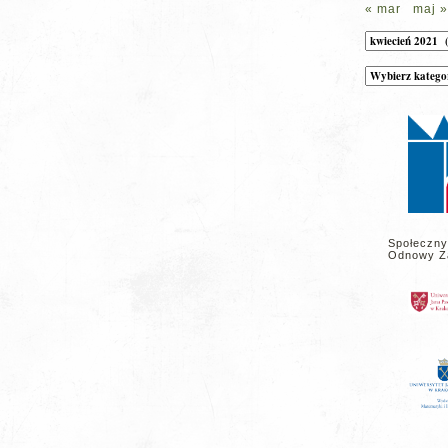
« mar
maj »
Archiwum
Kategorie
wpisów
na
stronie
Społeczny
Odnowy Z