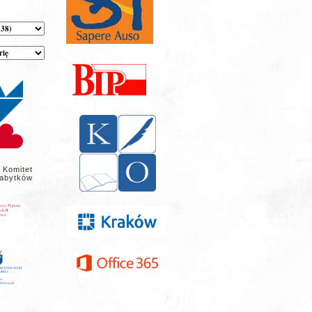
 Komitet
abytków