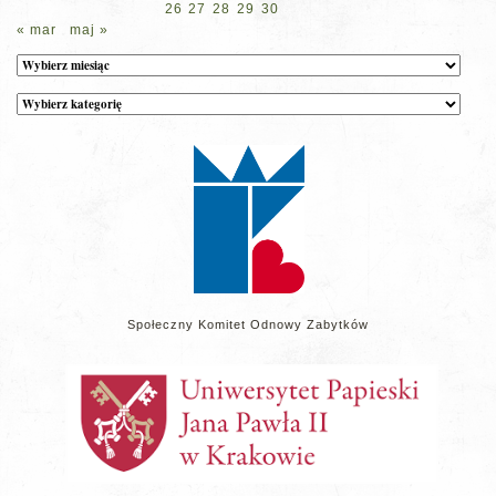
26
27
28
29
30
« mar
maj »
Archiwum
Kategorie
wpisów
na
stronie
Społeczny Komitet Odnowy Zabytków