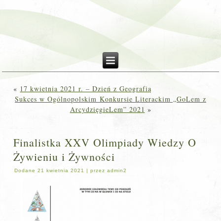
«
17 kwietnia 2021 r. – Dzień z Geografią
Sukces w Ogólnopolskim Konkursie Literackim „GoLem z
ArcydzięgieLem” 2021
»
Finalistka XXV Olimpiady Wiedzy O
Żywieniu i Żywności
Dodane
21 kwietnia 2021
|
przez
admin2