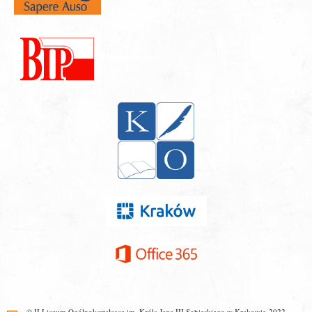
© II Liceum Ogólnokształcące im. Króla Jana III Sobieskiego w Krakowie 2022