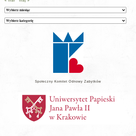
« mar
maj »
Archiwum
Kategorie
wpisów
na
stronie
Społeczny Komitet Odnowy Zabytków