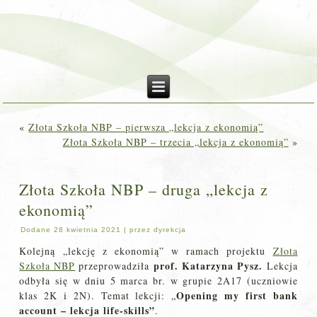
«
Złota Szkoła NBP – pierwsza „lekcja z ekonomią”
Złota Szkoła NBP – trzecia „lekcja z ekonomią”
»
Złota Szkoła NBP – druga „lekcja z
ekonomią”
Dodane
28 kwietnia 2021
|
przez
dyrekcja
Kolejną „lekcję z ekonomią” w ramach projektu
Złota
prof. Katarzyna Pysz.
Szkoła NBP
przeprowadziła
Lekcja
odbyła się w dniu 5 marca br. w grupie 2A17 (uczniowie
Opening my first bank
klas 2K i 2N). Temat lekcji: „
account – lekcja life-skills”
.