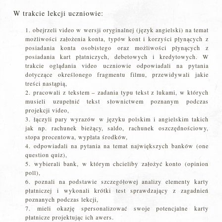
W trakcie lekcji uczniowie:
obejrzeli video w wersji oryginalnej (język angielski) na temat
możliwości założenia konta, typów kont i korzyści płynących z
posiadania konta osobistego oraz możliwości płynących z
posiadania kart płatniczych, debetowych i kredytowych. W
trakcie oglądania video uczniowie odpowiadali na pytania
dotyczące określonego fragmentu filmu, przewidywali jakie
treści nastąpią,
pracowali z tekstem – zadania typu tekst z lukami, w których
musieli uzupełnić tekst słownictwem poznanym podczas
projekcji video,
łączyli pary wyrazów w języku polskim i angielskim takich
jak np. rachunek bieżący, saldo, rachunek oszczędnościowy,
stopa procentowa, wypłata środków,
odpowiadali na pytania na temat największych banków (one
question quiz),
wybierali bank, w którym chcieliby założyć konto (opinion
poll),
poznali na podstawie szczegółowej analizy elementy karty
płatniczej i wykonali krótki test sprawdzający z zagadnień
poznanych podczas lekcji,
mieli okazję spersonalizować swoje potencjalne karty
płatnicze projektując ich awers.