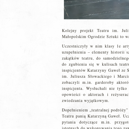
Kolejny projekt Teatru im. Ju
Małopolskim Ogrodzie Sztuki to w
Uczestniczyły w nim klasy 1e arty
uzupełnienia – elementy historii 
zakątków teatru, do samodzielne
do zgubienia się w kulisach teat
inspicjentów Katarzyny Gaweł ze S
im. Juliusza Słowackiego i Marc
zobaczyli m.in. garderoby aktor
inspicjenta. Wysłuchali nie tylko
opowieści o aktorach i reżysera
zwiedzania wyjątkowym.
Dopełnieniem „teatralnej podróży” 
Teatru panią Katarzyną Gaweł. Ucz
pytania dotyczące m.in. przygo
istotnych do wykonywania tego zaw