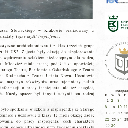
liusza Słowackiego w Krakowie realizowany w
arsztaty
Tajne myśli inspicjenta
.
styczno-architektoniczna i z klas trzecich grupa
sztuki US2. Zajęcia były okazją do eksplorowania
go wędrowania szlakiem niedostępnym dla widza,
ru. Młodzież miała szansę podążać za opowieścią
tarego Teatru, Bartłomieja Oskarbskiego z Teatru
ina Stalmacha z Teatru Łaźnia Nowa. Uczniowie
ów, magazyn rekwizytów oraz tajemniczy pulpit
 informacji o pracy inspicjenta, ale też anegdot,
listopa
ch. Każdy spacer był inny i uczynił ten rodzaj
P
W
Ś
C
2
3
4
1
8
10
11
9
było spotkanie w szkole z inspicjentką ze Starego
16
15
17
1
ennice i uczniowie z klasy 1e mieli okazję zadać
22
24
23
2
towania do pracy inspicjenta, cech charakteru
30
29
odu, odpowiedzialności przy tworzeniu spektaklu