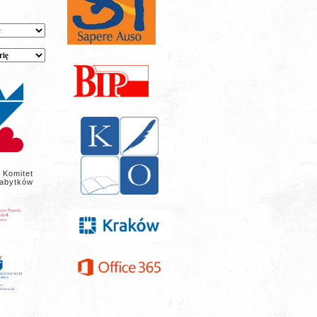
 Komitet
abytków