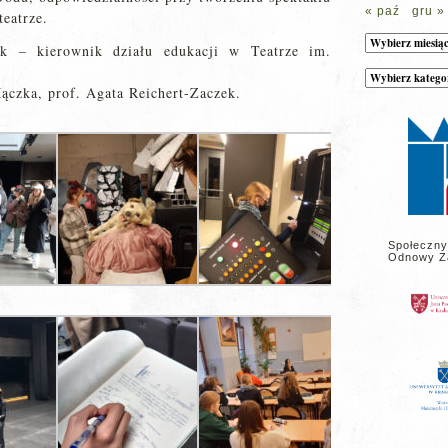
« paź
gru »
teatrze.
Archiwum
lik – kierownik działu edukacji w Teatrze im.
Kategorie
wpisów
ączka, prof. Agata Reichert-Zaczek.
na
stronie
Społeczny
Odnowy Z