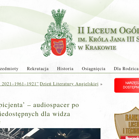
zedmioty
Rekrutacja
Historia
Osiągnięcia
Dla Rodzica
ty 2021–1961–1921”
Dzień Literatury Angielskiej
»
spicjenta’ – audiospacer po
niedostępnych dla widza
2