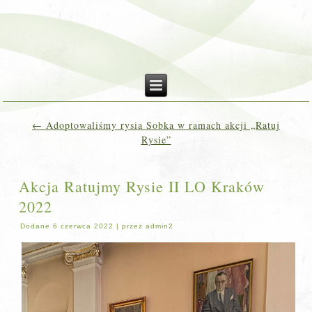
←
Adoptowaliśmy rysia Sobka w ramach akcji „Ratuj
Rysie”
Akcja Ratujmy Rysie II LO Kraków
2022
Dodane
6 czerwca 2022
|
przez
admin2