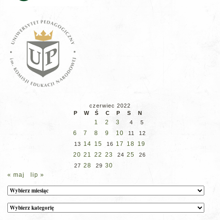
czerwiec 2022
P
W
Ś
C
P
S
N
1
2
3
4
5
6
7
8
9
10
11
12
14
15
17
18
19
13
16
20
21
22
23
25
24
26
28
30
27
29
« maj
lip »
Archiwum
Kategorie
wpisów
na