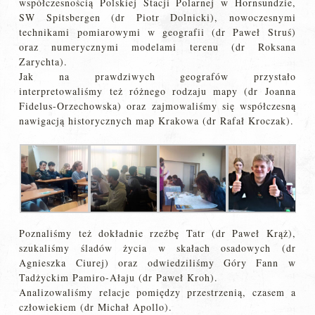
współczesnością Polskiej Stacji Polarnej w Hornsundzie,
SW Spitsbergen (dr Piotr Dolnicki), nowoczesnymi
technikami pomiarowymi w geografii (dr Paweł Struś)
oraz numerycznymi modelami terenu (dr Roksana
Zarychta).
Jak na prawdziwych geografów przystało
interpretowaliśmy też różnego rodzaju mapy (dr Joanna
Fidelus-Orzechowska) oraz zajmowaliśmy się współczesną
nawigacją historycznych map Krakowa (dr Rafał Kroczak).
Poznaliśmy też dokładnie rzeźbę Tatr (dr Paweł Krąż),
szukaliśmy śladów życia w skałach osadowych (dr
Agnieszka Ciurej) oraz odwiedziliśmy Góry Fann w
Tadżyckim Pamiro-Ałaju (dr Paweł Kroh).
Analizowaliśmy relacje pomiędzy przestrzenią, czasem a
człowiekiem (dr Michał Apollo).