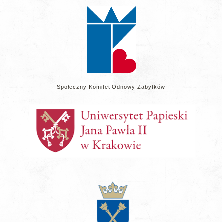
stronie
Społeczny Komitet Odnowy Zabytków