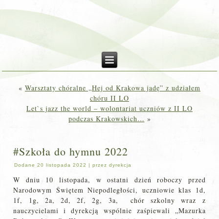
«
Warsztaty chóralne „Hej od Krakowa jadę” z udziałem
chóru II LO
Let`s jazz the world – wolontariat uczniów z II LO
podczas Krakowskich…
»
#Szkoła do hymnu 2022
Dodane
20 listopada 2022
|
przez
dyrekcja
W dniu 10 listopada, w ostatni dzień roboczy przed
Narodowym Świętem Niepodległości, uczniowie klas 1d,
1f, 1g, 2a, 2d, 2f, 2g, 3a, chór szkolny wraz z
nauczycielami i dyrekcją wspólnie zaśpiewali „Mazurka