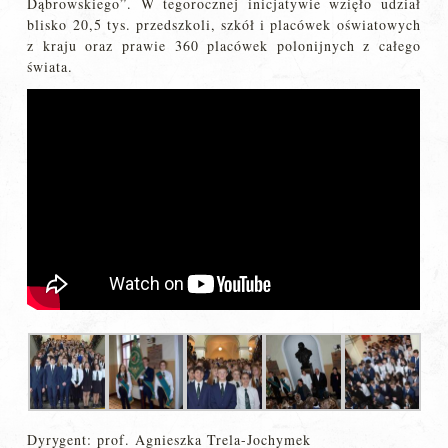
Dąbrowskiego”. W tegorocznej inicjatywie wzięło udział
blisko 20,5 tys. przedszkoli, szkół i placówek oświatowych
z kraju oraz prawie 360 placówek polonijnych z całego
świata.
Dyrygent: prof. Agnieszka Trela-Jochymek