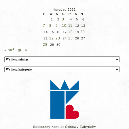
listopad 2022
P
W
Ś
C
P
S
N
3
1
2
4
5
6
7
8
9
10
11
12
13
18
20
14
15
16
17
19
22
23
25
21
24
26
27
28
29
30
« paź
gru »
Archiwum
Kategorie
wpisów
na
stronie
Społeczny Komitet Odnowy Zabytków