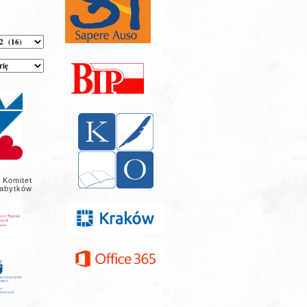
 Komitet
abytków