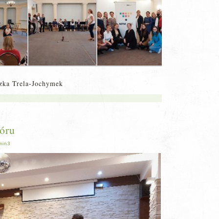
szka Trela-Jochymek
óru
min3