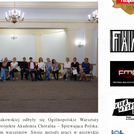
akowskiej odbyły się Ogólnopolskie Warsztaty
projektu Akademia Chóralna – Śpiewająca Polska.
m warsztatów. Swoje metody pracy w niezwykle