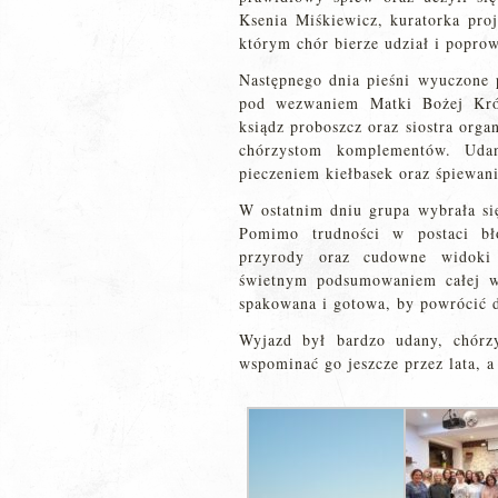
Ksenia Miśkiewicz, kuratorka pro
którym chór bierze udział i popro
Następnego dnia pieśni wyuczone 
pod wezwaniem Matki Bożej Kró
ksiądz proboszcz oraz siostra orga
chórzystom komplementów. Uda
pieczeniem kiełbasek oraz śpiewan
W ostatnim dniu grupa wybrała się
Pomimo trudności w postaci bł
przyrody oraz cudowne widoki
świetnym podsumowaniem całej wy
spakowana i gotowa, by powrócić 
Wyjazd był bardzo udany, chórz
wspominać go jeszcze przez lata, 