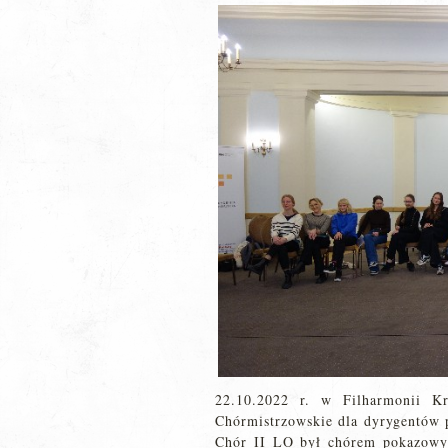
22.10.2022 r. w Filharmonii Kr
Chórmistrzowskie dla dyrygentów 
Chór II LO był chórem pokazowy