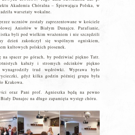
jektu Akademia Chóralna – Śpiewająca Polska, w
wadziła warsztaty wokalne.
przez uczniów zostały zaprezentowane w kościele
lowej Aniołów w Białym Dunajcu. Parafianie,
nistka byli pod wielkim wrażeniem i nie szczędzili
ny dzień zakończył się wspólnym ogniskiem,
iem kultowych polskich piosenek.
 na spacer po górach, by podziwiać piękno Tatr.
otnistych kałuży i stromych odcinków piękno
 wynagrodziły trud wędrówki. Wyprawa było
cieczki, gdyż kilka godzin później grupa była
do Krakowa.
yści oraz Pani prof. Agnieszka będą na pewno
a Biały Dunajec na długo zapamięta występ chóru.