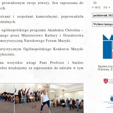
ą prowadzonym swoje utwory. Jest zapraszana do
31
ych.
« wrz
lis »
Archiwum
strami i zespołami kameralnymi, poprowadziła
entalnych.
Kategorie
wpisów
m ogólnopolskiego programu Akademia Chóralna –
na
stronie
anego przez Ministerstwo Kultury i Dziedzictwa
 merytoryczną Narodowego Forum Muzyki.
 artystycznym Ogólnopolskiego Konkursu Muzyki
ykocinie.
 na wszystkie uwagi Pani Profesor i bardzo
Społeczny
ardzo dziękujemy za zaproszenie do udziału w tym
Odnowy Z