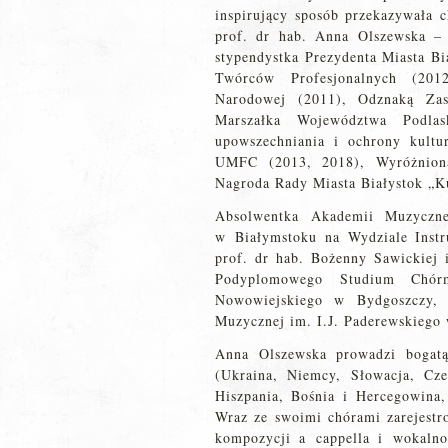
inspirujący sposób przekazywała 
prof. dr hab. Anna Olszewska – p
stypendystka Prezydenta Miasta B
Twórców Profesjonalnych (201
Narodowej (2011), Odznaką Zas
Marszałka Województwa Podlask
upowszechniania i ochrony kultu
UMFC (2013, 2018), Wyróżniona 
Nagroda Rady Miasta Białystok „Ku
Absolwentka Akademii Muzyczn
w Białymstoku na Wydziale Inst
prof. dr hab. Bożenny Sawickiej 
Podyplomowego Studium Chórm
Nowowiejskiego w Bydgoszczy,
Muzycznej im. I.J. Paderewskiego 
Anna Olszewska prowadzi bogatą
(Ukraina, Niemcy, Słowacja, Cze
Hiszpania, Bośnia i Hercegowina
Wraz ze swoimi chórami zarejest
kompozycji a cappella i wokalno