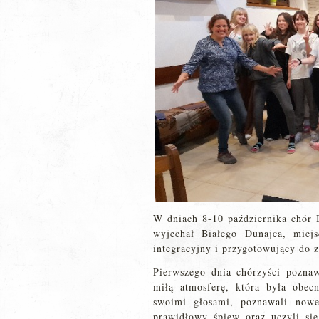
W dniach 8-10 października chór 
wyjechał Białego Dunajca, miej
integracyjny i przygotowujący do 
Pierwszego dnia chórzyści pozna
miłą atmosferę, która była obec
swoimi głosami, poznawali nowe
prawidłowy śpiew oraz uczyli si