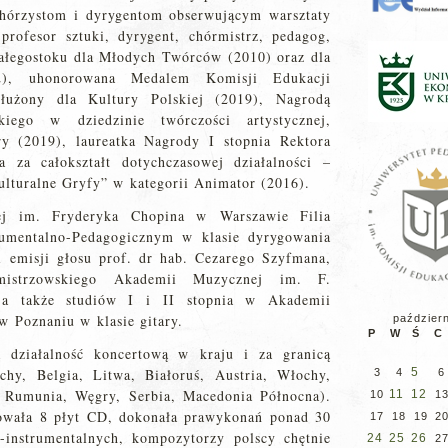
chórzystom i dyrygentom obserwującym warsztaty
rofesor sztuki, dyrygent, chórmistrz, pedagog,
iałegostoku dla Młodych Twórców (2010) oraz dla
2), uhonorowana Medalem Komisji Edukacji
łużony dla Kultury Polskiej (2019), Nagrodą
iego w dziedzinie twórczości artystycznej,
ry (2019), laureatka Nagrody I stopnia Rektora
za całokształt dotychczasowej działalności –
lturalne Gryfy” w kategorii Animator (2016).
ej im. Fryderyka Chopina w Warszawie Filia
rumentalno-Pedagogicznym w klasie dyrygowania
i emisji głosu prof. dr hab. Cezarego Szyfmana,
istrzowskiego Akademii Muzycznej im. F.
 a także studiów I i II stopnia w Akademii
w Poznaniu w klasie gitary.
paździer
P
W
Ś
C
 działalność koncertową w kraju i za granicą
chy, Belgia, Litwa, Białoruś, Austria, Włochy,
5
3
4
6
, Rumunia, Węgry, Serbia, Macedonia Północna).
11
12
10
1
rowała 8 płyt CD, dokonała prawykonań ponad 30
17
18
19
2
-instrumentalnych, kompozytorzy polscy chętnie
24
25
26
2