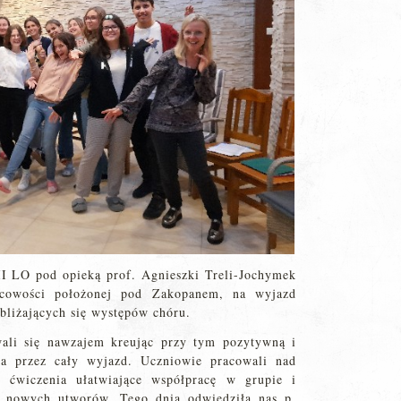
II LO pod opieką prof. Agnieszki Treli-Jochymek
scowości położonej pod Zakopanem, na wyjazd
zbliżających się występów chóru.
wali się nawzajem kreując przy tym pozytywną i
na przez cały wyjazd. Uczniowie pracowali nad
 ćwiczenia ułatwiające współpracę w grupie i
ę nowych utworów. Tego dnia odwiedziła nas p.