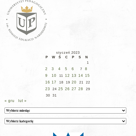
styczeń 2023
P
W
Ś
C
P
S
N
1
2
3
4
5
6
8
7
9
10
12
13
14
15
11
16
17
20
18
19
21
22
23
25
26
27
28
24
29
30
31
« gru
lut »
Archiwum
Kategorie
wpisów
na
stronie