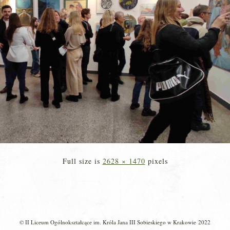
Full size is
2628 × 1470
pixels
© II Liceum Ogólnokształcące im. Króla Jana III Sobieskiego w Krakowie 2022