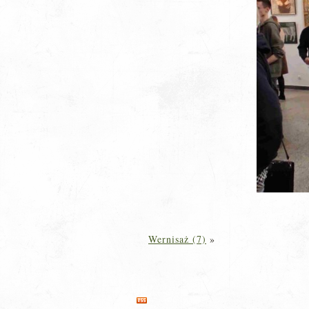
Wernisaż (7)
»