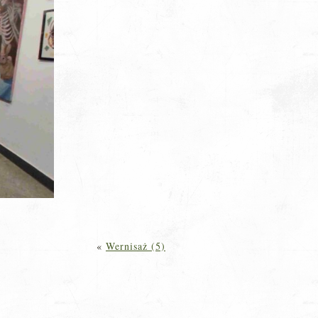
«
Wernisaż (5)