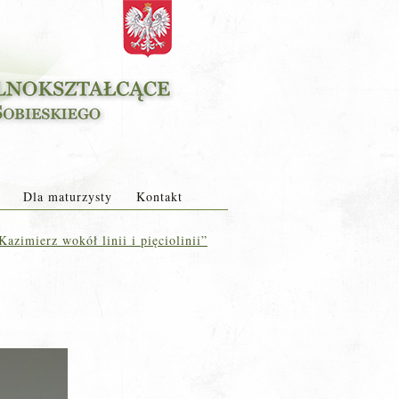
Dla maturzysty
Kontakt
azimierz wokół linii i pięciolinii”