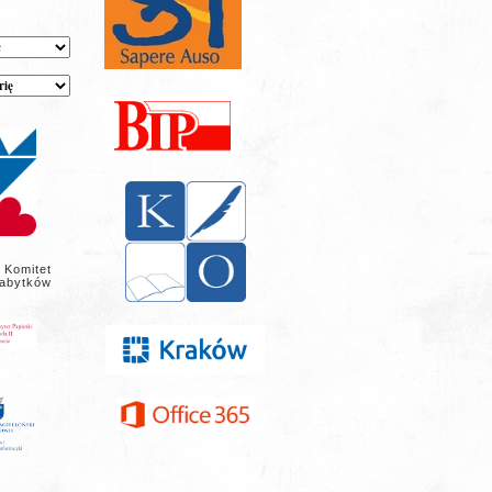
 Komitet
abytków