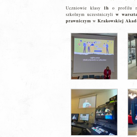
1h
Uczniowie klasy
o profilu m
w warszta
szkolnym uczestniczyli
prawniczym
Krakowskiej Akad
w