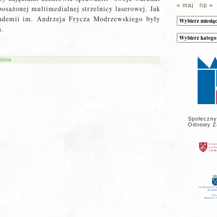
« maj
lip »
osażonej multimedialnej strzelnicy laserowej. Jak
ademii im. Andrzeja Frycza Modrzewskiego były
Archiwum
ń.
Kategorie
wpisów
na
stronie
ólne
Społeczny
Odnowy Z