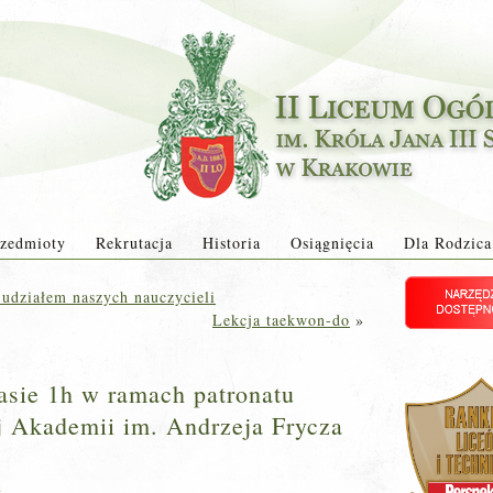
zedmioty
Rekrutacja
Historia
Osiągnięcia
Dla Rodzica
 udziałem naszych nauczycieli
Lekcja taekwon-do
»
asie 1h w ramach patronatu
 Akademii im. Andrzeja Frycza
a