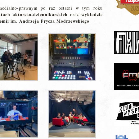
edialno-prawnym po raz ostatni w tym roku
tach aktorsko-dziennikarskich
wykładzie
oraz
emii im. Andrzeja Frycza Modrzewskiego
.