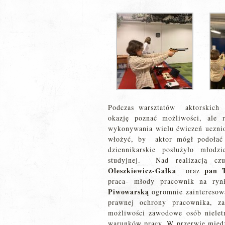
Podczas warsztatów aktorskic
okazję poznać możliwości, ale 
wykonywania wielu ćwiczeń uczniow
włożyć, by aktor mógł podołać 
dziennikarskie posłużyło młodz
studyjnej. Nad realizacją cz
Oleszkiewicz-Gałka
pan 
oraz
praca- młody pracownik na ry
Piwowarską
ogromnie zainteresowa
prawnej ochrony pracownika, 
możliwości zawodowe osób nielet
warunków pracy. W przerwie międz