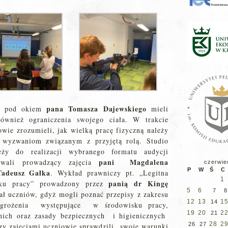
pana Tomasza Dajewskiego
h pod okiem
mieli
również ograniczenia swojego ciała. W trakcie
ie zrozumieli, jak wielką pracę fizyczną należy
wyzwaniom związanym z przyjętą rolą. Studio
ieży do realizacji wybranego formatu audycji
pani Magdalena
uwali prowadzący zajęcia
czerwie
P
W
Ś
C
Tadeusz Gałka
. Wykład prawniczy pt. „Legitna
1
panią dr Kingę
nku pracy” prowadzony przez
5
6
7
8
ł uczniów, gdyż mogli poznać przepisy z zakresu
12
13
1
14
zagrożenia występujące w środowisku pracy,
19
20
2
21
nich oraz zasady bezpiecznych i higienicznych
28
2
26
27
y zajęciami uczniowie sprawdzili swoje warunki