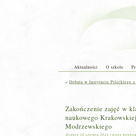
Aktualności
O szkole
Pr
«
Debata w Instytucie Pileckiego z
Zakończenie zajęć w kl
naukowego Krakowskiej
Modrzewskiego
Dodane
22 czerwca 2023
|
przez
dyrekcj