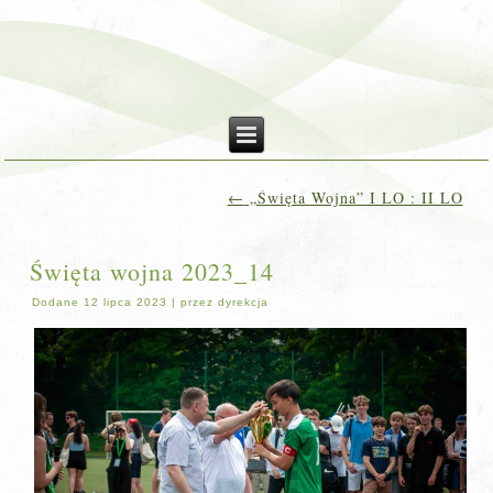
←
„Święta Wojna” I LO : II LO
Święta wojna 2023_14
Dodane
12 lipca 2023
|
przez
dyrekcja