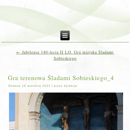
←
Jubileusz 140-lecia II LO. Gra miejska Śladami
Sobieskiego
Gra terenowa Śladami Sobieskiego_4
Dodane
18 września 2023
|
przez
dyrekcja