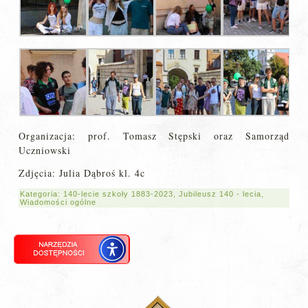
Organizacja: prof. Tomasz Stępski oraz Samorząd
Uczniowski
Zdjęcia: Julia Dąbroś kl. 4c
Kategoria:
140-lecie szkoły 1883-2023
,
Jubileusz 140 - lecia
,
Wiadomości ogólne