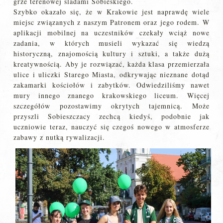
grze terenowej śladami Sobieskiego.
Szybko okazało się, że w Krakowie jest naprawdę wiele
miejsc związanych z naszym Patronem oraz jego rodem. W
aplikacji mobilnej na uczestników czekały wciąż nowe
zadania, w których musieli wykazać się wiedzą
historyczną, znajomością kultury i sztuki, a także dużą
kreatywnością. Aby je rozwiązać, każda klasa przemierzała
ulice i uliczki Starego Miasta, odkrywając nieznane dotąd
zakamarki kościołów i zabytków. Odwiedziliśmy nawet
mury innego znanego krakowskiego liceum. Więcej
szczegółów pozostawimy okrytych tajemnicą. Może
przyszli Sobieszczacy zechcą kiedyś, podobnie jak
uczniowie teraz, nauczyć się czegoś nowego w atmosferze
zabawy z nutką rywalizacji.