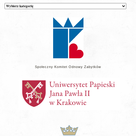
Kategorie
wpisów
na
stronie
Społeczny Komitet Odnowy Zabytków