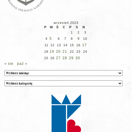
wrzesień 2023
P
W
Ś
C
P
S
N
1
2
3
5
4
6
7
8
9
10
17
11
12
13
14
15
16
19
20
21
18
22
23
24
27
28
29
30
25
26
« sie
paź »
Archiwum
Kategorie
wpisów
na
stronie