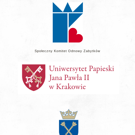
stronie
Społeczny Komitet Odnowy Zabytków