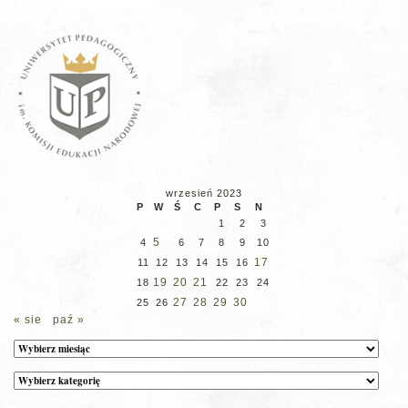
wrzesień 2023
P
W
Ś
C
P
S
N
1
2
3
5
4
6
7
8
9
10
17
11
12
13
14
15
16
19
20
21
18
22
23
24
27
28
29
30
25
26
« sie
paź »
Archiwum
Kategorie
wpisów
na