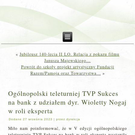
«
Jubileusz 140-lecia II LO. Relacja z pokazu filmu
Janusza Majewskiego…
Powrót do szkoły projekt artystyczny Fundacji
Razem/Pamoja oraz Towarzystwa…
»
Ogólnopolski teleturniej TVP Sukces
na bank z udziałem dyr. Wioletty Nogaj
w roli eksperta
Dodane
27 września 2023
|
przez
dyrekcja
Miło nam poinformować, że w V edycji ogólnopolskiego
teleturnieju TVP Sukces na bank w roli eksperta wystąpiła