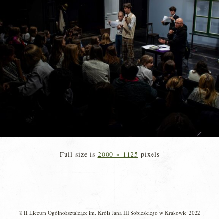
Full size is
2000 × 1125
pixels
© II Liceum Ogólnokształcące im. Króla Jana III Sobieskiego w Krakowie 2022