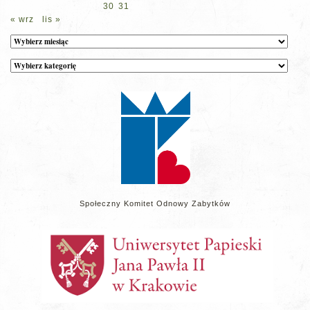
30
31
« wrz
lis »
Archiwum
Kategorie
wpisów
na
stronie
Społeczny Komitet Odnowy Zabytków