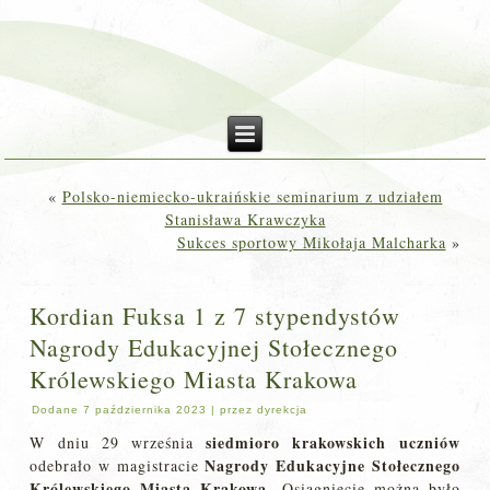
«
Polsko-niemiecko-ukraińskie seminarium z udziałem
Stanisława Krawczyka
Sukces sportowy Mikołaja Malcharka
»
Kordian Fuksa 1 z 7 stypendystów
Nagrody Edukacyjnej Stołecznego
Królewskiego Miasta Krakowa
Dodane
7 października 2023
|
przez
dyrekcja
siedmioro krakowskich uczniów
W dniu 29 września
Nagrody Edukacyjne Stołecznego
odebrało w magistracie
Królewskiego Miasta Krakowa
. Osiągnięcie można było