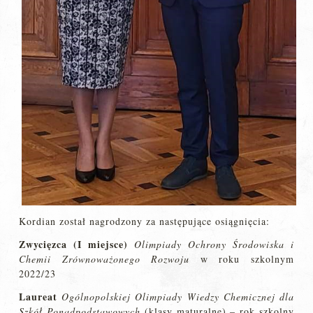
Kordian został nagrodzony za następujące osiągnięcia:
Zwycięzca (I miejsce)
Olimpiady Ochrony Środowiska i
Chemii Zrównoważonego Rozwoju
w roku szkolnym
2022/23
Laureat
Ogólnopolskiej Olimpiady Wiedzy Chemicznej dla
Szkół Ponadpodstawowych
(klasy maturalne) – rok szkolny