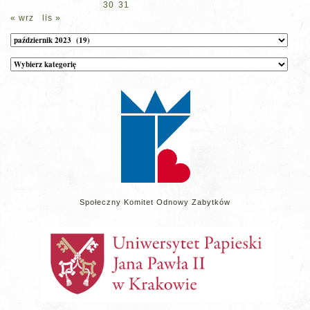
30
31
« wrz
lis »
Archiwum
Kategorie
wpisów
na
stronie
Społeczny Komitet Odnowy Zabytków