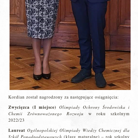
Kordian został nagrodzony za następujące osiągnięcia:
Zwycięzca (I miejsce)
Olimpiady Ochrony Środowiska i
Chemii Zrównoważonego Rozwoju
w roku szkolnym
2022/23
Laureat
Ogólnopolskiej Olimpiady Wiedzy Chemicznej dla
Szkół Ponadpodstawowych
(klasy maturalne) – rok szkolny