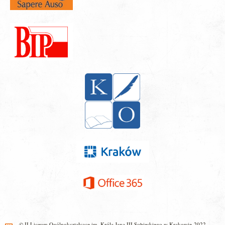
© II Liceum Ogólnokształcące im. Króla Jana III Sobieskiego w Krakowie 2022