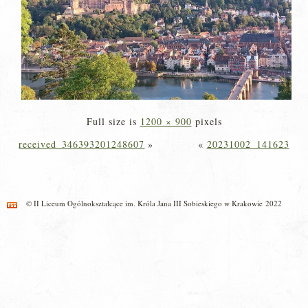
Full size is
1200 × 900
pixels
received_346393201248607
»
«
20231002_141623
© II Liceum Ogólnokształcące im. Króla Jana III Sobieskiego w Krakowie 2022