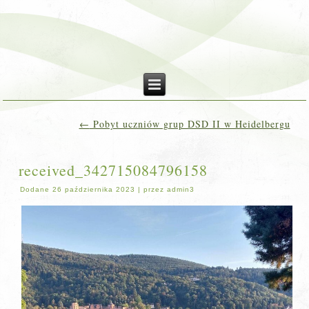
←
Pobyt uczniów grup DSD II w Heidelbergu
received_342715084796158
Dodane
26 października 2023
|
przez
admin3