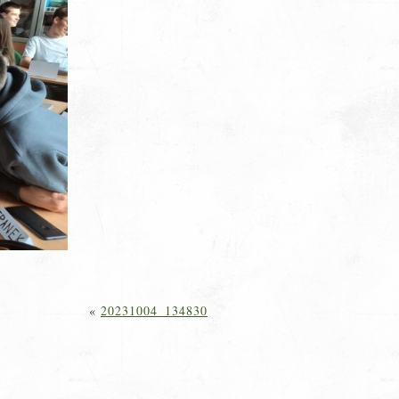
«
20231004_134830