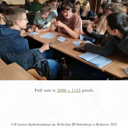
Full size is
2000 × 1125
pixels
© II Liceum Ogólnokształcące im. Króla Jana III Sobieskiego w Krakowie 2022