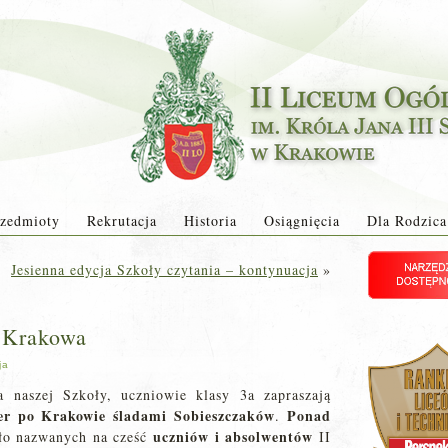
zedmioty
Rekrutacja
Historia
Osiągnięcia
Dla Rodzica
Jesienna edycja Szkoły czytania – kontynuacja
»
 Krakowa
ja
a naszej Szkoły, uczniowie klasy 3a zapraszają
cer po Krakowie śladami
Sobieszczaków
Ponad
.
uczniów i absolwentów
ło nazwanych na cześć
II