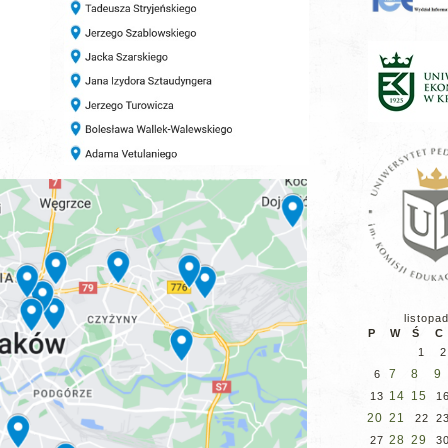
listopa
P
W
Ś
C
1
2
7
8
9
6
14
15
13
1
20
21
22
2
28
29
27
3