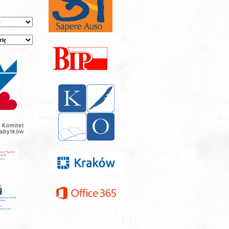
 Komitet
abytków