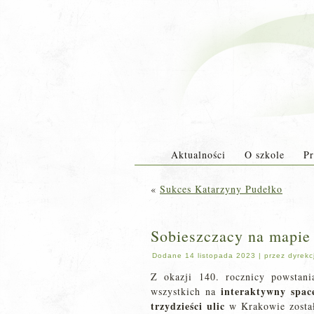
Aktualności
O szkole
Pr
«
Sukces Katarzyny Pudełko
Sobieszczacy na mapie
Dodane
14 listopada 2023
|
przez
dyrekc
Z okazji 140. rocznicy powstani
interaktywny spa
wszystkich na
trzydzieści ulic
w Krakowie zosta