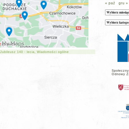
« paź
gru »
Archiwum
Kategorie
wpisów
na
stronie
Jubileusz 140 - lecia
,
Wiadomości ogólne
Społeczny
Odnowy Z