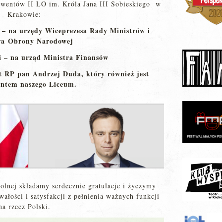
wentów II LO im. Króla Jana III Sobieskiego w
Krakowie:
– na urzędy Wiceprezesa Rady Ministrów i
ra Obrony Narodowej
 – na urząd Ministra Finansów
t RP pan Andrzej Duda, który również jest
ntem naszego Liceum.
kolnej składamy serdecznie gratulacje i życzymy
łości i satysfakcji z pełnienia ważnych funkcji
na rzecz Polski.