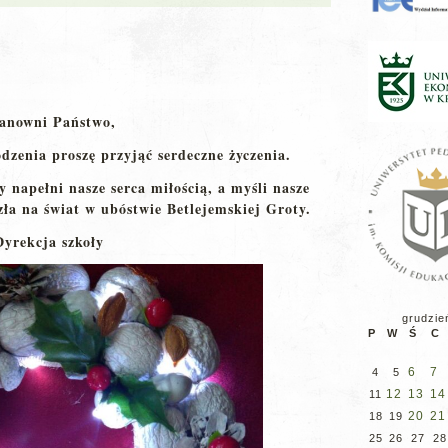
anowni Państwo,
dzenia proszę przyjąć serdeczne życzenia.
 napełni nasze serca miłością, a myśli nasze
zła na świat w ubóstwie Betlejemskiej Groty.
Dyrekcja szkoły
grudzie
P
W
Ś
C
6
7
4
5
12
13
14
11
20
21
18
19
25
26
27
28