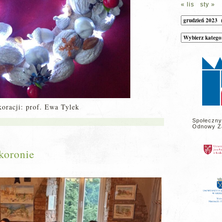
« lis
sty »
Archiwum
Kategorie
wpisów
na
stronie
koracji: prof. Ewa Tylek
Społeczny
Odnowy Z
koronie