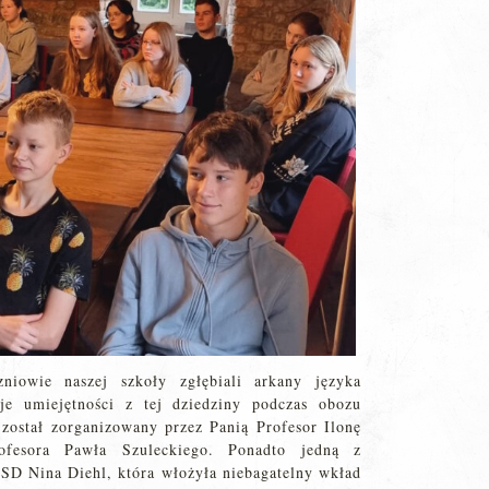
iowie naszej szkoły zgłębiali arkany języka
oje umiejętności z tej dziedziny podczas obozu
został zorganizowany przez Panią Profesor Ilonę
esora Pawła Szuleckiego. Ponadto jedną z
SD Nina Diehl, która włożyła niebagatelny wkład