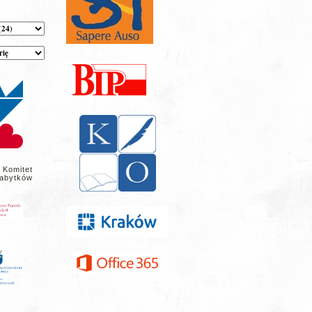
 Komitet
abytków