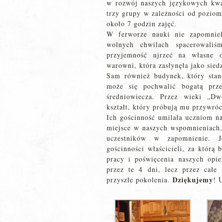
w rozwój naszych językowych kwali
trzy grupy w zależności od poziom
około 7 godzin zajęć.
W ferworze nauki nie zapomnie
wolnych chwilach spacerowaliś
przyjemność ujrzeć na własne o
warowni, która zasłynęła jako sie
Sam również budynek, który stan
może się pochwalić bogatą prze
średniowiecza. Przez wieki „Dw
kształt, który próbują mu przywróc
Ich gościnność umilała uczniom na
miejsce w naszych wspomnieniach,
uczestników w zapomnienie. J
gościnności właścicieli, za którą
pracy i poświęcenia naszych opie
przez te 4 dni, lecz przez całe 
Dziękujemy
przyszłe pokolenia.
! 