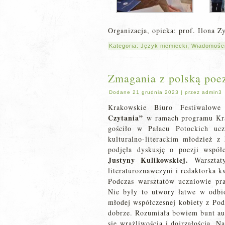
Organizacja, opieka: prof. Ilona 
Kategoria:
Język niemiecki
,
Wiadomości
Zmagania z polską poe
Dodane
21 grudnia 2023
|
przez
admin3
Krakowskie Biuro Festiwalowe
Czytania”
w ramach programu Kr
gościło w Pałacu Potockich u
kulturalno-literackim młodzież z
podjęła dyskusję o poezji współ
Justyny Kulikowskiej.
Warszta
literaturoznawczyni i redaktorka 
Podczas warsztatów uczniowie pr
Nie były to utwory łatwe w odbio
młodej współczesnej kobiety z Pod
dobrze. Rozumiała bowiem bunt aut
się wrażliwością i dojrzałością. 