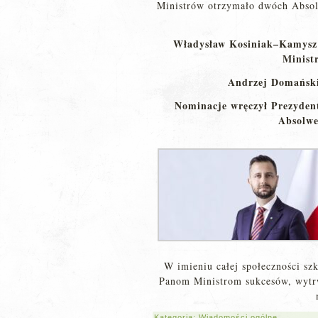
Ministrów otrzymało dwóch Absol
Władysław Kosiniak–Kamysz 
Minist
Andrzej Domański
Nominacje wręczył Prezyden
Absolwe
W imieniu całej społeczności sz
Panom Ministrom sukcesów, wytrwa
Kategoria:
Wiadomości ogólne