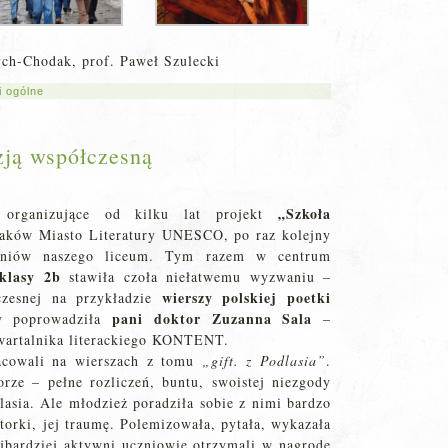
Zych-Chodak, prof. Paweł Szulecki
 ogólne
zją współczesną
„Szkoła
 organizujące od kilku lat projekt
aków Miasto Literatury UNESCO, po raz kolejny
czniów naszego liceum. Tym razem w centrum
klasy 2b
stawiła czoła niełatwemu wyzwaniu –
wierszy polskiej poetki
czesnej na przykładzie
pani doktor Zuzanna Sala
ty poprowadziła
–
kwartalnika literackiego KONTENT.
acowali na wierszach z tomu
„gift. z Podlasia”
.
rze – pełne rozliczeń, buntu, swoistej niezgody
lasia. Ale młodzież poradziła sobie z nimi bardzo
orki, jej traumę. Polemizowała, pytała, wykazała
Najbardziej aktywni uczniowie otrzymali w nagrodę