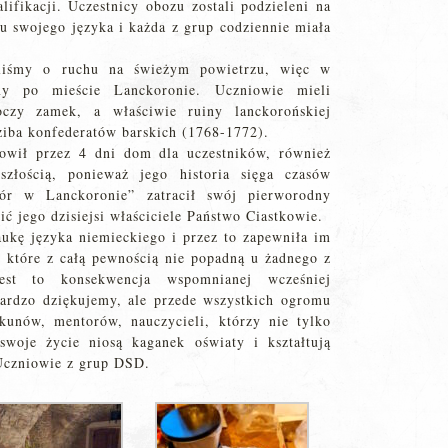
fikacji. Uczestnicy obozu zostali podzieleni na
u swojego języka i każda z grup codziennie miała
liśmy o ruchu na świeżym powietrzu, więc w
my po mieście Lanckoronie. Uczniowie mieli
czy zamek, a właściwie ruiny lanckorońskiej
dziba konfederatów barskich (1768-1772).
owił przez 4 dni dom dla uczestników, również
szłością, ponieważ jego historia sięga czasów
ór w Lanckoronie” zatracił swój pierworodny
ić jego dzisiejsi właściciele Państwo Ciastkowie.
ukę języka niemieckiego i przez to zapewniła im
 które z całą pewnością nie popadną u żadnego z
est to konsekwencja wspomnianej wcześniej
 bardzo dziękujemy, ale przede wszystkich ogromu
kunów, mentorów, nauczycieli, którzy nie tylko
swoje życie niosą kaganek oświaty i kształtują
Uczniowie z grup DSD.