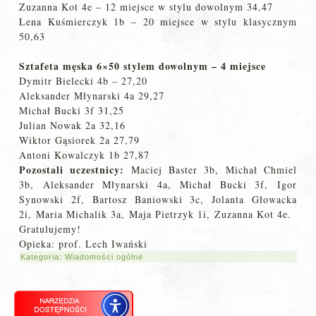
Zuzanna Kot 4e – 12 miejsce w stylu dowolnym 34,47
Lena Kuśmierczyk 1b – 20 miejsce w stylu klasycznym
50,63
Sztafeta męska 6×50 stylem dowolnym – 4 miejsce
Dymitr Bielecki 4b – 27,20
Aleksander Młynarski 4a 29,27
Michał Bucki 3f 31,25
Julian Nowak 2a 32,16
Wiktor Gąsiorek 2a 27,79
Antoni Kowalczyk 1b 27,87
Pozostali uczestnicy:
Maciej Baster 3b, Michał Chmiel
3b, Aleksander Młynarski 4a, Michał Bucki 3f, Igor
Synowski 2f, Bartosz Baniowski 3c, Jolanta Głowacka
2i, Maria Michalik 3a, Maja Pietrzyk 1i, Zuzanna Kot 4e.
Gratulujemy!
Opieka: prof. Lech Iwański
Kategoria:
Wiadomości ogólne