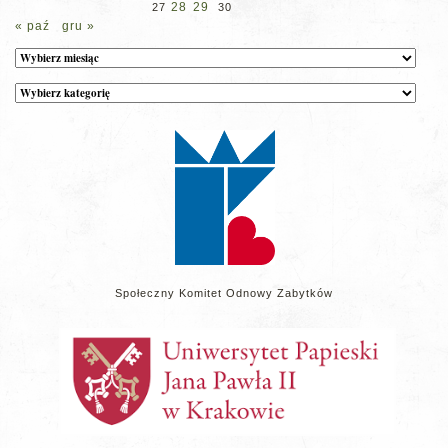
28
29
27
30
« paź
gru »
Archiwum
Kategorie
wpisów
na
stronie
Społeczny Komitet Odnowy Zabytków