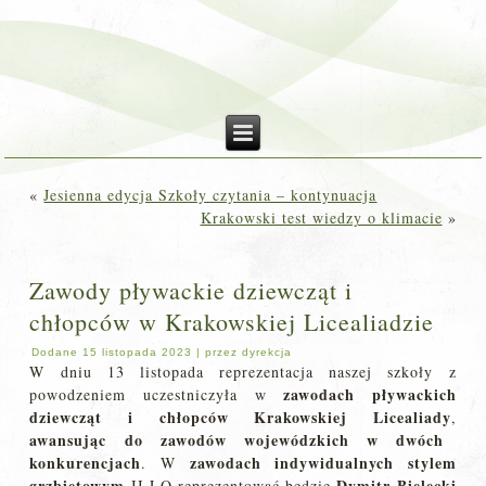
«
Jesienna edycja Szkoły czytania – kontynuacja
Krakowski test wiedzy o klimacie
»
Zawody pływackie dziewcząt i
chłopców w Krakowskiej Licealiadzie
Dodane
15 listopada 2023
|
przez
dyrekcja
W dniu 13 listopada reprezentacja naszej szkoły z
zawodach pływackich
powodzeniem uczestniczyła w
dziewcząt i chłopców Krakowskiej Licealiady
,
awansując do zawodów wojewódzkich w dwóch
konkurencjach
zawodach indywidualnych stylem
. W
grzbietowym
Dymitr Bielecki
II LO reprezentować będzie