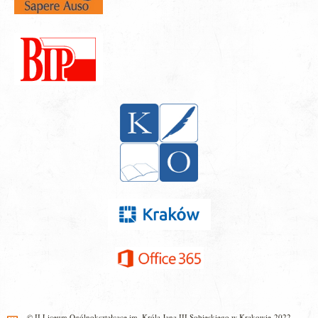
© II Liceum Ogólnokształcące im. Króla Jana III Sobieskiego w Krakowie 2022