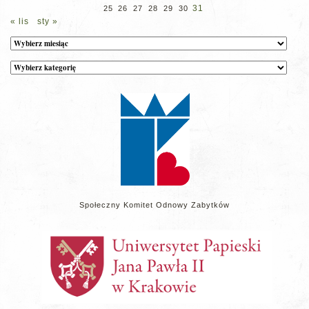
31
25
26
27
28
29
30
« lis
sty »
Archiwum
Kategorie
wpisów
na
stronie
Społeczny Komitet Odnowy Zabytków