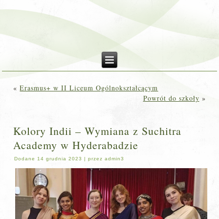
«
Erasmus+ w II Liceum Ogólnokształcącym
Powrót do szkoły
»
Kolory Indii – Wymiana z Suchitra
Academy w Hyderabadzie
Dodane
14 grudnia 2023
|
przez
admin3