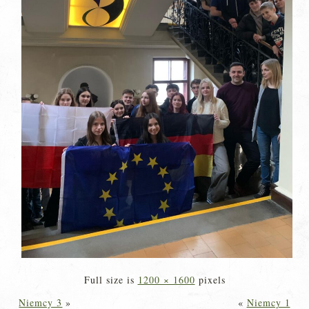
Full size is
1200 × 1600
pixels
Niemcy 3
»
«
Niemcy 1