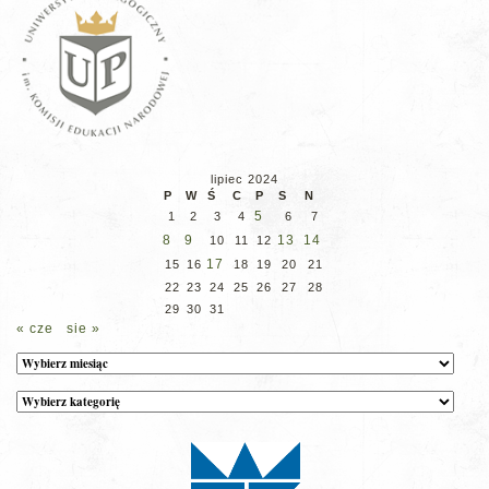
lipiec 2024
P
W
Ś
C
P
S
N
5
1
2
3
4
6
7
8
9
13
14
10
11
12
17
15
16
18
19
20
21
22
23
24
25
26
27
28
29
30
31
« cze
sie »
Archiwum
Kategorie
wpisów
na
stronie