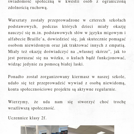
świadomość społeczną w kwestii osób z ograniczoną
zdolnością ruchową.
Warsztaty zostały przeprowadzone w czterech szkołach
podstawowych, podczas których dzieci miały okazję
nauczyć się m.in. podstawowych słów w języku migowym i
alfabecie Braille’a, dowiedzieć się, jak skutecznie pomagać
osobom niewidomym oraz jak traktować innych z empatią.
Miały też okazję doświadczyć na „własnej skórze”, jak to
jest poruszać się na wózku, o kulach bądź funkcjonować,
widząc jedynie za pomocą białej laski.
Ponadto został zorganizowany kiermasz w naszej szkole,
udało się też przeprowadzić wywiad z osobą niewidomą,
konta społecznościowe projektu są aktywne regularnie.
Wierzymy, że uda nam się stworzyć choć trochę
wrażliwszą społeczność.
Uczennice klasy 2f.