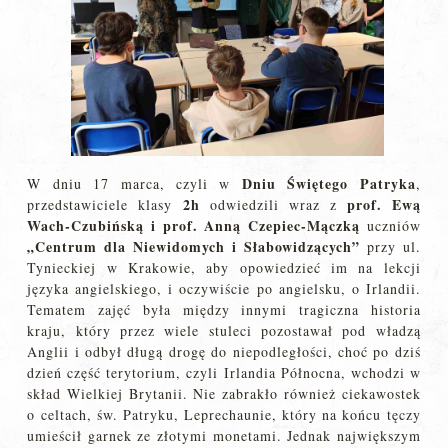
Dniu Świętego Patryka
W dniu 17 marca, czyli w
,
2h
prof. Ewą
przedstawiciele klasy
odwiedzili wraz z
Wach-Czubińską i prof. Anną Czepiec-Mączką
uczniów
„Centrum dla Niewidomych i Słabowidzących”
przy ul.
Tynieckiej w Krakowie, aby opowiedzieć im na lekcji
języka angielskiego, i oczywiście po angielsku, o Irlandii.
Tematem zajęć była między innymi tragiczna historia
kraju, który przez wiele stuleci pozostawał pod władzą
Anglii i odbył długą drogę do niepodległości, choć po dziś
dzień część terytorium, czyli Irlandia Północna, wchodzi w
skład Wielkiej Brytanii. Nie zabrakło również ciekawostek
o celtach, św. Patryku, Leprechaunie, który na końcu tęczy
umieścił garnek ze złotymi monetami. Jednak największym