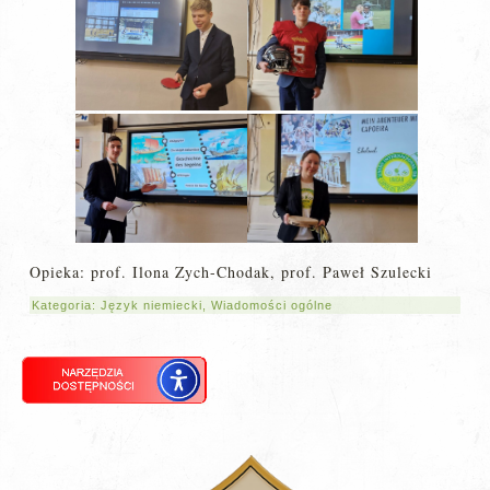
Opieka: prof. Ilona Zych-Chodak, prof. Paweł Szulecki
Kategoria:
Język niemiecki
,
Wiadomości ogólne