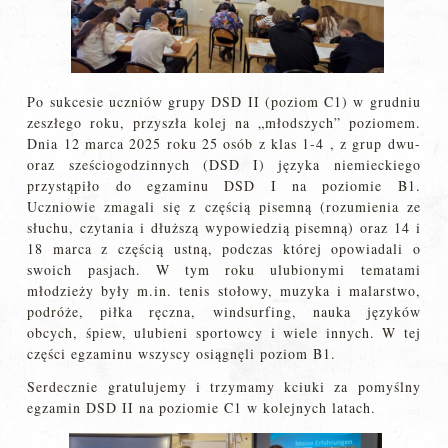
Po sukcesie uczniów grupy DSD II (poziom C1) w grudniu
zeszłego roku, przyszła kolej na „młodszych” poziomem.
Dnia 12 marca 2025 roku 25 osób z klas 1-4 , z grup dwu-
oraz sześciogodzinnych (DSD I) języka niemieckiego
przystąpiło do egzaminu DSD I na poziomie B1.
Uczniowie zmagali się z częścią pisemną (rozumienia ze
słuchu, czytania i dłuższą wypowiedzią pisemną) oraz 14 i
18 marca z częścią ustną, podczas której opowiadali o
swoich pasjach. W tym roku ulubionymi tematami
młodzieży były m.in. tenis stołowy, muzyka i malarstwo,
podróże, piłka ręczna, windsurfing, nauka języków
obcych, śpiew, ulubieni sportowcy i wiele innych. W tej
części egzaminu wszyscy osiągnęli poziom B1.
Serdecznie gratulujemy i trzymamy kciuki za pomyślny
egzamin DSD II na poziomie C1 w kolejnych latach.