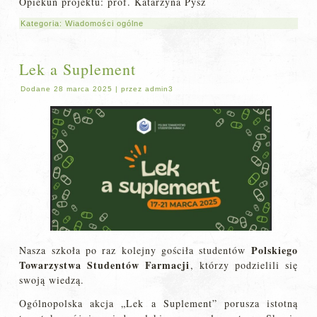
Opiekun projektu: prof. Katarzyna Pysz
Kategoria:
Wiadomości ogólne
Lek a Suplement
Dodane
28 marca 2025
|
przez
admin3
Polskiego
Nasza szkoła po raz kolejny gościła studentów
Towarzystwa Studentów Farmacji
, którzy podzielili się
swoją wiedzą.
Ogólnopolska akcja „Lek a Suplement” porusza istotną