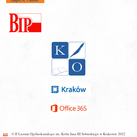
© II Liceum Ogólnokształcące im. Króla Jana III Sobieskiego w Krakowie 2022