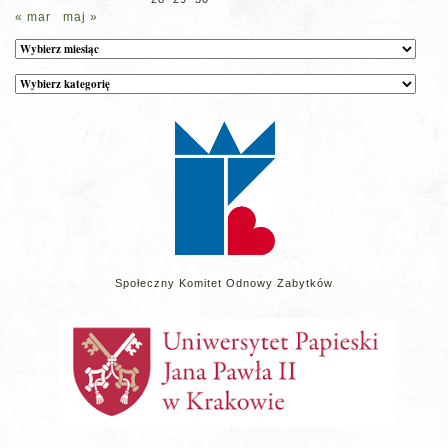
« mar
maj »
Archiwum
Kategorie
wpisów
na
stronie
Społeczny Komitet Odnowy Zabytków