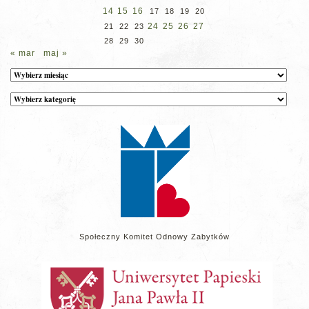
14
15
16
17
18
19
20
24
25
26
27
21
22
23
28
29
30
« mar
maj »
Archiwum
Kategorie
wpisów
na
stronie
Społeczny Komitet Odnowy Zabytków