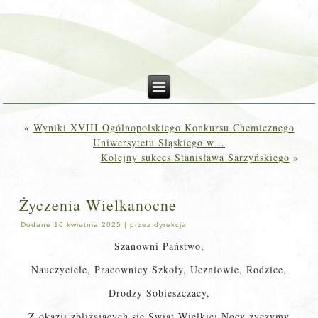
«
Wyniki XVIII Ogólnopolskiego Konkursu Chemicznego
Uniwersytetu Śląskiego w…
Kolejny sukces Stanisława Sarzyńskiego
»
Życzenia Wielkanocne
Dodane
16 kwietnia 2025
|
przez
dyrekcja
Szanowni Państwo,
Nauczyciele, Pracownicy Szkoły, Uczniowie, Rodzice,
Drodzy Sobieszczacy,
Z okazji zbliżających się Świąt Wielkiej Nocy życzymy